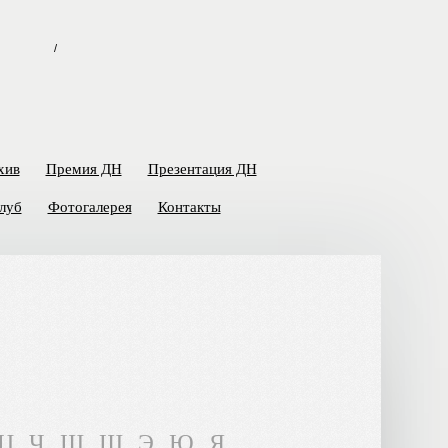
/
хив
Премия ДН
Презентация ДН
луб
Фотогалерея
Контакты
Ц
Ч
Ш
Щ
Э
Ю
Я