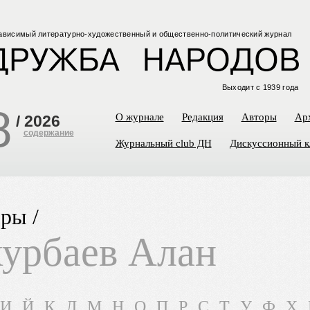
ависимый
литературно-художественный
и общественно-политический
журнал
Выходит с 1939 года
8
О журнале
Редакция
Авторы
Ар
/
2026
содержание
Журнальный club ДН
Дискуссионный к
ры /
урбаев Алан
И
Й
К
Л
М
Н
О
П
Р
С
Т
У
Ф
Х