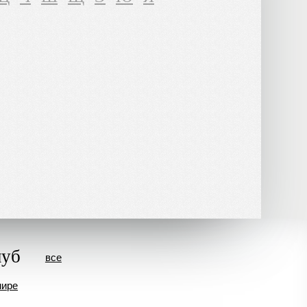
луб
все
мире