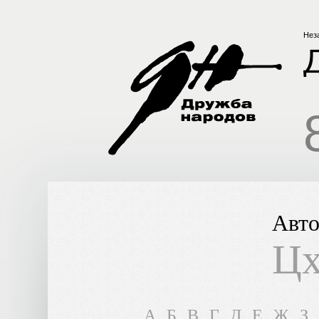
Нез
Авто
Цх
A
Б
В
Г
Д
Е
Ж
З