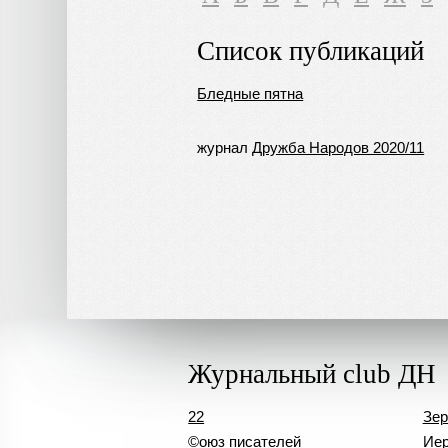
Список публикаций
Бледные пятна
журнал
Дружба Народов 2020/11
Журнальный club ДН
22
Зер
©оюз писателей
Иер