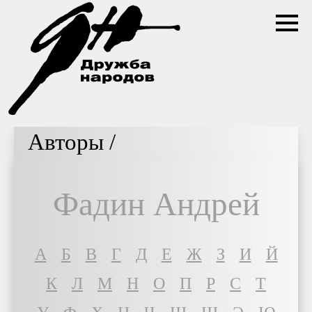
Авторы /
Фадин Андрей
A
Б
В
Г
Д
Е
Ж
З
И
Й
К
Л
М
Н
О
П
Р
С
Т