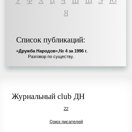
У
Ф
Х
Ц
Ч
Ш
Щ
Э
Ю
Я
Список публикаций:
«Дружба Народов»,№ 4 за 1996 г.
Разговор по существу.
Журнальный club ДН
22
©оюз писателей