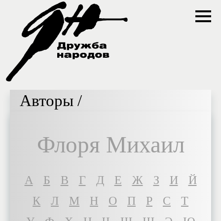
Авторы /
Флоря Михаил
A
Б
В
Г
Д
Е
Ж
З
И
Й
К
Л
М
Н
О
П
Р
С
Т