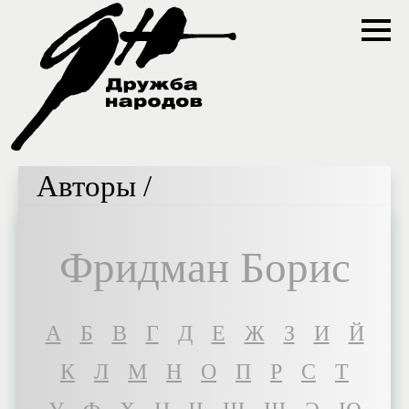
Авторы /
Фридман Борис
A
Б
В
Г
Д
Е
Ж
З
И
Й
К
Л
М
Н
О
П
Р
С
Т