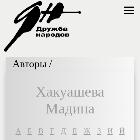
Авторы /
Хакуашева
Мадина
A
Б
В
Г
Д
Е
Ж
З
И
Й