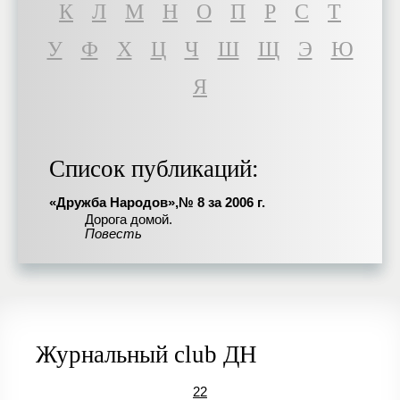
К
Л
М
Н
О
П
Р
С
Т
У
Ф
Х
Ц
Ч
Ш
Щ
Э
Ю
Я
Список публикаций:
«Дружба Народов»,№ 8 за 2006 г.
Дорога домой.
Повесть
Журнальный club ДН
22