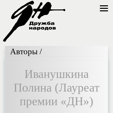
Авторы /
Иванушкина
Полина (Лауреат
премии «ДН»)