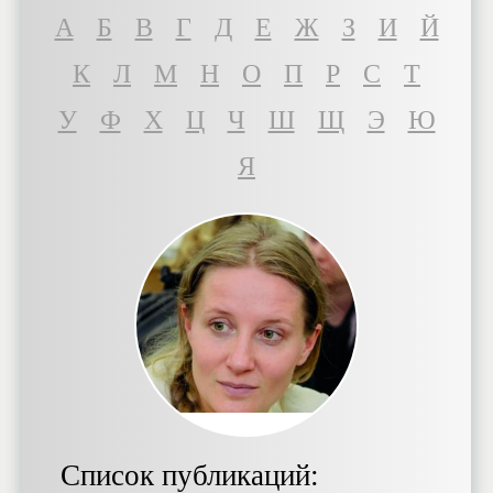
A
Б
В
Г
Д
Е
Ж
З
И
Й
К
Л
М
Н
О
П
Р
С
Т
У
Ф
Х
Ц
Ч
Ш
Щ
Э
Ю
Я
Список публикаций: