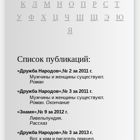
К
Л
М
Н
О
П
Р
С
Т
У
Ф
Х
Ц
Ч
Ш
Щ
Э
Ю
Я
Список публикаций:
«Дружба Народов»,№ 2 за 2011 г.
Мужчины и женщины существуют.
Роман
«Дружба Народов»,№ 3 за 2011 г.
Мужчины и женщины существуют.
Роман. Окончание
«Знамя»,№ 9 за 2012 г.
Ливельпундия.
Рассказ
«Дружба Народов»,№ 3 за 2013 г.
Вот, к нам и писатель пришел.