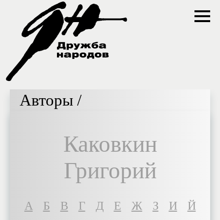
Авторы /
Каковкин
Григорий
A
Б
В
Г
Д
Е
Ж
З
И
Й