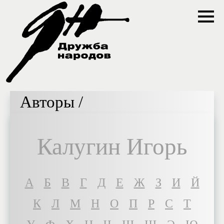
Авторы /
Калугин Игорь
A
Б
В
Г
Д
Е
Ж
З
И
Й
К
Л
М
Н
О
П
Р
С
Т