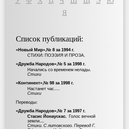
У
Ф
Х
Ц
Ч
Ш
Щ
Э
Ю
Я
Список публикаций:
«Новый Мир»,№ 8 за 1994 г.
СТИХИ: ПОЭЗИЯ И ПРОЗА.
«Дружба Народов»,№ 5 за 1998 г.
Начались со временем нелады.
Стихи
«Континент»,№ 98 за 1998 г.
Настанет час….
Стихи
Переводы:
«Дружба Народов»,№ 7 за 1997 г.
Стасис Йонаускас.
Голос вечной
земли....
Стихи. С литовского. Перевод Г.