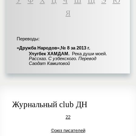
У
Ф
Х
Ц
Ч
Ш
Щ
Э
Ю
Я
Переводы:
«Дружба Народов»,№ 8 за 2013 г.
Улугбек ХАМДАМ.
Река души моей.
Рассказ. С узбекского. Перевод
Саодат Камиловой
Журнальный club ДН
22
©оюз писателей