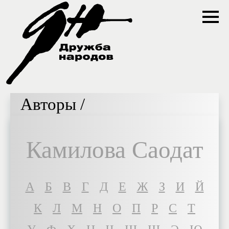
Авторы /
Камилова Саодат
A
Б
В
Г
Д
Е
Ж
З
И
Й
К
Л
М
Н
О
П
Р
С
Т