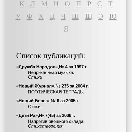
К
Л
М
Н
О
П
Р
С
Т
У
Ф
Х
Ц
Ч
Ш
Щ
Э
Ю
Я
Список публикаций:
«Дружба Народов»,№ 4 за 1997 г.
Неприкаянная музыка.
Стихи
«Новый Журнал»,№ 235 за 2004 г.
ПОЭТИЧЕСКАЯ ТЕТРАДЬ.
«Новый Берег»,№ 9 за 2005 г.
Стихи.
«Дети Ра»,№ 7(45) за 2008 г.
Напротив овощного склада.
Стихотворения