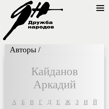
Авторы /
Кайданов
Аркадий
A
Б
В
Г
Д
Е
Ж
З
И
Й