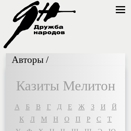
Авторы /
Казиты Мелитон
A
Б
В
Г
Д
Е
Ж
З
И
Й
К
Л
М
Н
О
П
Р
С
Т