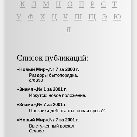
К
Л
М
Н
О
П
Р
С
Т
У
Ф
Х
Ц
Ч
Ш
Щ
Э
Ю
Я
Список публикаций:
«Новый Мир»,№ 7 за 2000 г.
Раздоры бытопорядка.
стихи
«Знамя»,№ 1 за 2001 г.
Иркутск: новое положение.
«Знамя»,№ 7 за 2001 г.
Прозаики-дебютанты: новая проза?.
«Новый Мир»,№ 7 за 2001 г.
Выстуженный вокзал.
Стихи