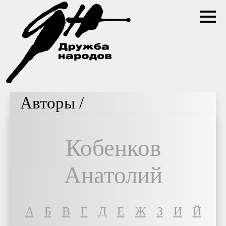
Авторы /
Кобенков
Анатолий
A
Б
В
Г
Д
Е
Ж
З
И
Й