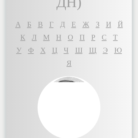
ДН)
A
Б
В
Г
Д
Е
Ж
З
И
Й
К
Л
М
Н
О
П
Р
С
Т
У
Ф
Х
Ц
Ч
Ш
Щ
Э
Ю
Я