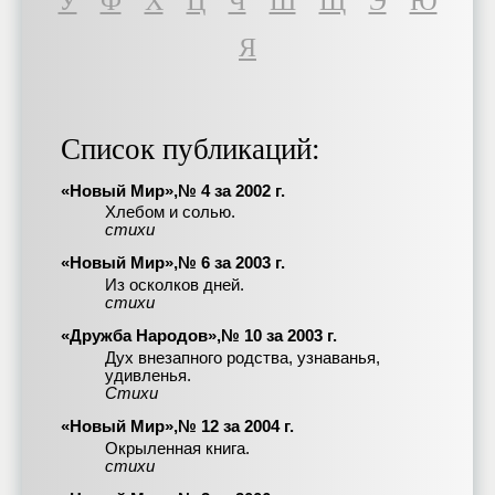
У
Ф
Х
Ц
Ч
Ш
Щ
Э
Ю
Я
Список публикаций:
«Новый Мир»,№ 4 за 2002 г.
Хлебом и солью.
стихи
«Новый Мир»,№ 6 за 2003 г.
Из осколков дней.
стихи
«Дружба Народов»,№ 10 за 2003 г.
Дух внезапного родства, узнаванья,
удивленья.
Стихи
«Новый Мир»,№ 12 за 2004 г.
Окрыленная книга.
стихи