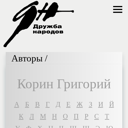
Авторы /
Корин Григорий
A
Б
В
Г
Д
Е
Ж
З
И
Й
К
Л
М
Н
О
П
Р
С
Т