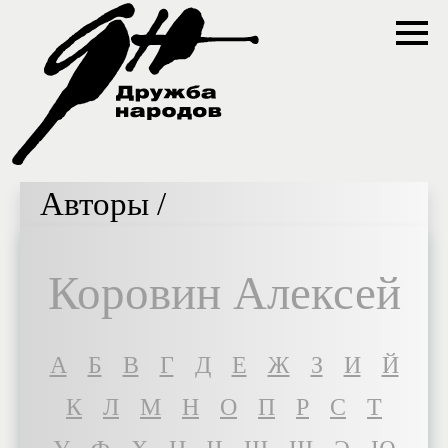
Авторы /
Коровин Алексей
A
Б
В
Г
Д
Е
Ж
З
И
Й
К
Л
М
Н
О
П
Р
С
Т