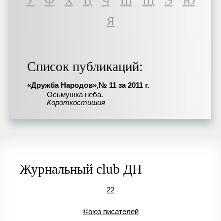
У
Ф
Х
Ц
Ч
Ш
Щ
Э
Ю
Я
Список публикаций:
«Дружба Народов»,№ 11 за 2011 г.
Осьмушка неба.
Короткостишия
Журнальный club ДН
22
©оюз писателей