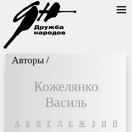
Авторы /
Кожелянко
Василь
A
Б
В
Г
Д
Е
Ж
З
И
Й