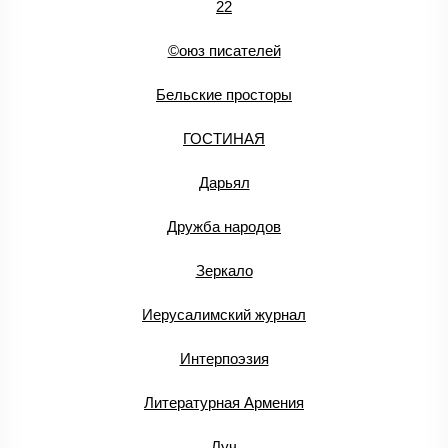
22
©оюз писателей
Бельские просторы
ГОСТИНАЯ
Дарьял
Дружба народов
Зеркало
Иерусалимский журнал
Интерпоэзия
Литературная Армения
Луч