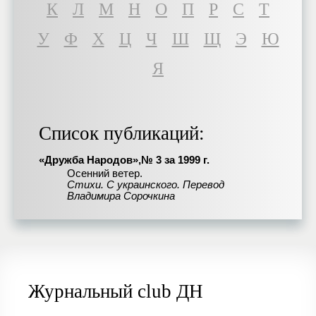
К
Л
М
Н
О
П
Р
С
Т
У
Ф
Х
Ц
Ч
Ш
Щ
Э
Ю
Я
Список публикаций:
«Дружба Народов»,№ 3 за 1999 г.
Осенний ветер.
Стихи. С украинского. Перевод
Владимира Сорочкина
Журнальный club ДН