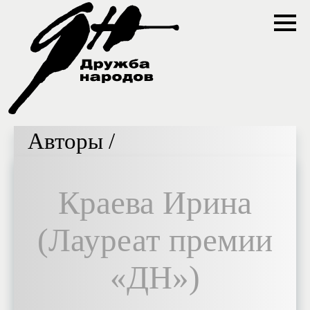
Авторы /
Краева Ирина
(Лауреат премии
«ДН»)