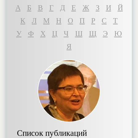
A
Б
В
Г
Д
Е
Ж
З
И
Й
К
Л
М
Н
О
П
Р
С
Т
У
Ф
Х
Ц
Ч
Ш
Щ
Э
Ю
Я
Список публикаций