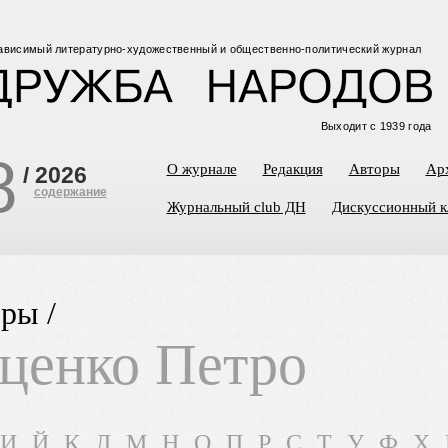
ависимый
литературно-художественный
и общественно-политический
журнал
Выходит с 1939 года
8
О журнале
Редакция
Авторы
Ар
/
2026
содержание
Журнальный club ДН
Дискуссионный к
ры /
ценко Петро
И
Й
К
Л
М
Н
О
П
Р
С
Т
У
Ф
Х