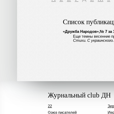
Список публикац
«Дружба Народов»,№ 7 за 1
Еще темны весенние п
Стихи. С украинского
Журнальный club ДН
22
Зер
©оюз писателей
Иер