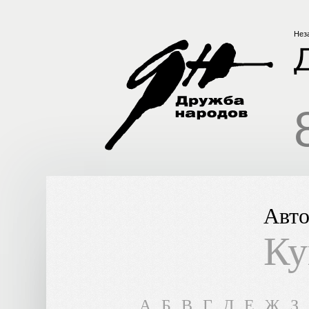
Нез
Авто
Ку
A
Б
В
Г
Д
Е
Ж
З