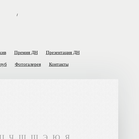
/
хив
Премия ДН
Презентация ДН
луб
Фотогалерея
Контакты
Ц
Ч
Ш
Щ
Э
Ю
Я