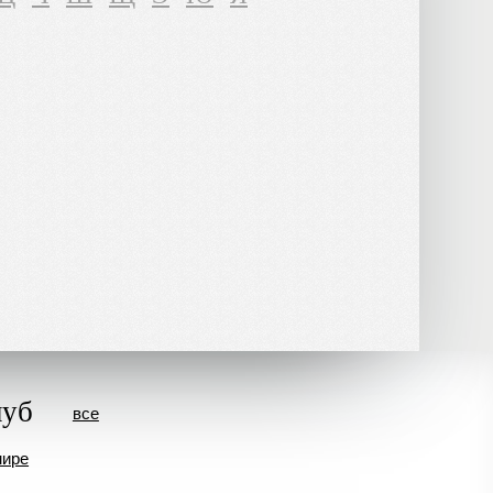
луб
все
мире