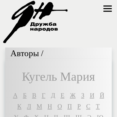
Авторы /
Кугель Мария
A
Б
В
Г
Д
Е
Ж
З
И
Й
К
Л
М
Н
О
П
Р
С
Т