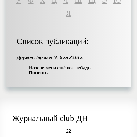
У
Ф
Х
Ц
Ч
Ш
Щ
Э
Ю
Я
Список публикаций:
Дружба Народов № 6 за 2018 г.
Назови меня ещё как-нибудь
Повесть
Журнальный club ДН
22