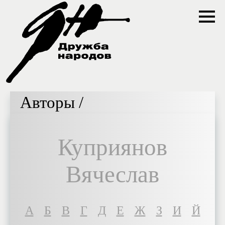
Авторы /
Куприянов
Вячеслав
A
Б
В
Г
Д
Е
Ж
З
И
Й