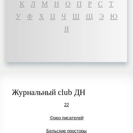
К
Л
М
Н
О
П
Р
С
Т
У
Ф
Х
Ц
Ч
Ш
Щ
Э
Ю
Я
Журнальный club ДН
22
©оюз писателей
Бельские просторы