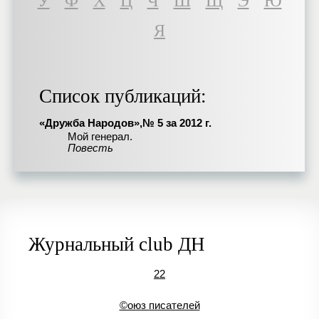
У
Ф
Х
Ц
Ч
Ш
Щ
Э
Ю
Я
Список публикаций:
«Дружба Народов»,№ 5 за 2012 г.
Мой генерал.
Повесть
Журнальный club ДН
22
©оюз писателей