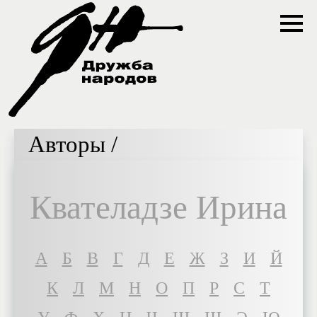
Авторы /
Квателадзе Ирина
A
Б
В
Г
Д
Е
Ж
З
И
Й
К
Л
М
Н
О
П
Р
С
Т