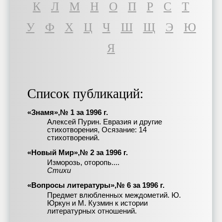
К
Л
М
Н
О
П
Р
С
Т
У
Ф
Х
Ц
Ч
Ш
Щ
Э
Ю
Я
Список публикаций:
«Знамя»,№ 1 за 1996 г.
Алексей Пурин. Евразия и другие
стихотворения, Осязание: 14
стихотворений.
«Новый Мир»,№ 2 за 1996 г.
Изморозь, оторопь....
Стихи
«Вопросы литературы»,№ 6 за 1996 г.
Предмет влюбленных междометий. Ю.
Юркун и М. Кузмин к истории
литературных отношений.