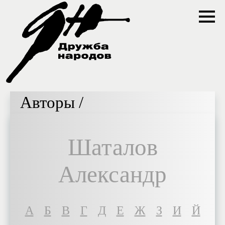
Авторы /
Шаталов
Александр
A
Б
В
Г
Д
Е
Ж
З
И
Й