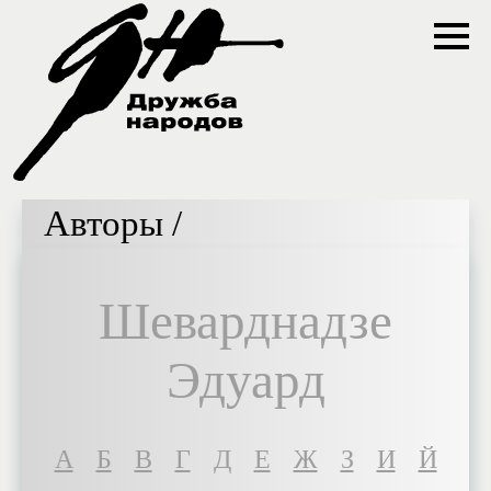
Авторы /
Шеварднадзе
Эдуард
A
Б
В
Г
Д
Е
Ж
З
И
Й