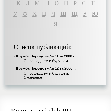
К
Л
М
Н
О
П
Р
С
Т
У
Ф
Х
Ц
Ч
Ш
Щ
Э
Ю
Я
Список публикаций:
«Дружба Народов»,№ 11 за 2006 г.
О прошедшем и будущем.
«Дружба Народов»,№ 12 за 2006 г.
О прошедшем и будущем.
Окончание
Журнальный club ДН