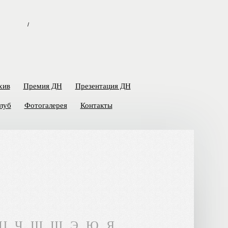
/
хив
Премия ДН
Презентация ДН
луб
Фотогалерея
Контакты
Ц
Ч
Ш
Щ
Э
Ю
Я