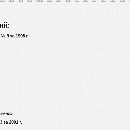
ий:
 9 за 1998 г.
амени».
за 2001 г.