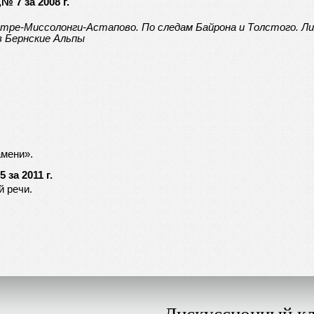
 7 за 2008 г.
тре-Миссолонги-Астапово. По следам Байрона и Толстого. Л
в Бернские Альпы
амени».
за 2011 г.
й речи.