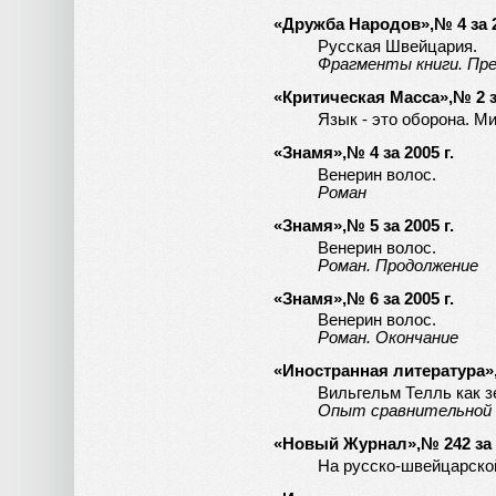
«Дружба Народов»,№ 4 за 2
Русская Швейцария.
Фрагменты книги. Пре
«Критическая Масса»,№ 2 за
Язык - это оборона. М
«Знамя»,№ 4 за 2005 г.
Венерин волос.
Роман
«Знамя»,№ 5 за 2005 г.
Венерин волос.
Роман. Продолжение
«Знамя»,№ 6 за 2005 г.
Венерин волос.
Роман. Окончание
«Иностранная литература»,№
Вильгельм Телль как з
Опыт сравнительной
«Новый Журнал»,№ 242 за 2
На русско-швейцарской