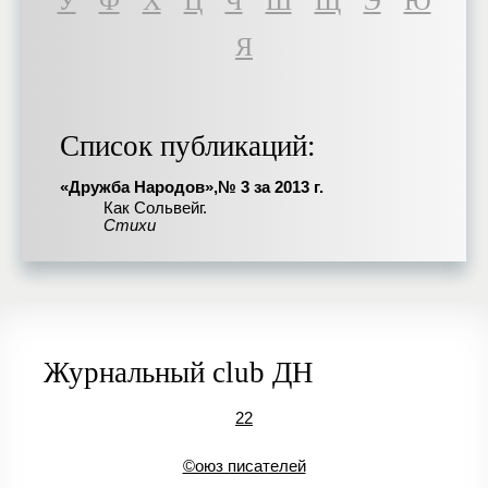
У
Ф
Х
Ц
Ч
Ш
Щ
Э
Ю
Я
Список публикаций:
«Дружба Народов»,№ 3 за 2013 г.
Как Сольвейг.
Стихи
Журнальный club ДН
22
©оюз писателей