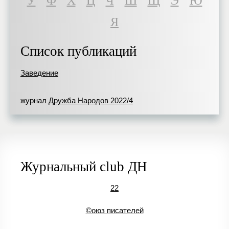
У
Ф
Х
Ц
Ч
Ш
Щ
Э
Ю
Я
Список публикаций
Заведение
журнал
Дружба Народов 2022/4
Журнальный club ДН
22
©оюз писателей