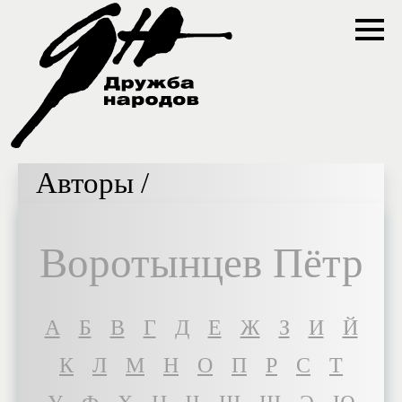
Авторы /
Воротынцев Пётр
A
Б
В
Г
Д
Е
Ж
З
И
Й
К
Л
М
Н
О
П
Р
С
Т