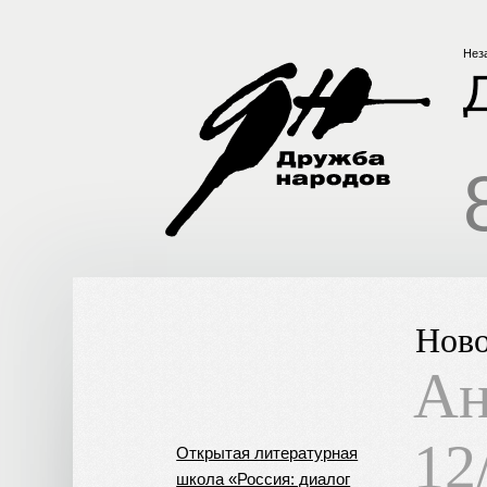
Нез
Ново
Ан
12
Открытая литературная
школа «Россия: диалог