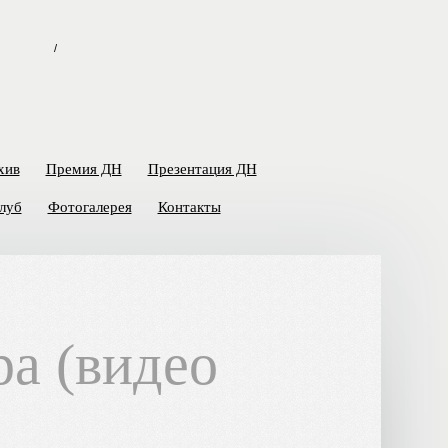
/
хив
Премия ДН
Презентация ДН
луб
Фотогалерея
Контакты
ра (видео