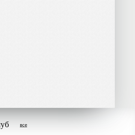
луб
все