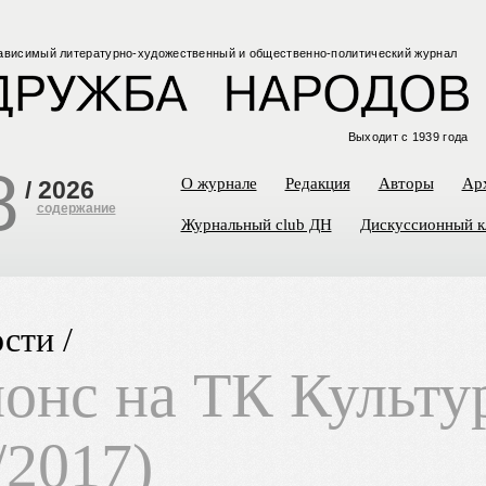
ависимый
литературно-художественный
и общественно-политический
журнал
Выходит с 1939 года
8
О журнале
Редакция
Авторы
Ар
/
2026
содержание
Журнальный club ДН
Дискуссионный к
сти /
онс на ТК Культу
/2017)