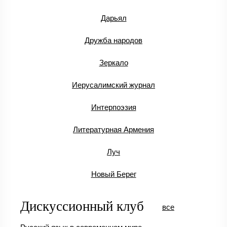
Дарьял
Дружба народов
Зеркало
Иерусалимский журнал
Интерпоэзия
Литературная Армения
Луч
Новый Берег
Дискуссионный клуб
все