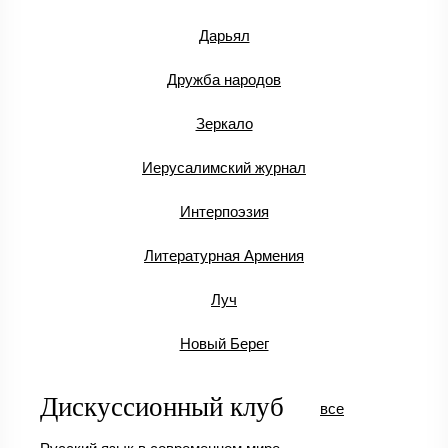
Дарьял
Дружба народов
Зеркало
Иерусалимский журнал
Интерпоэзия
Литературная Армения
Луч
Новый Берег
Дискуссионный клуб
все