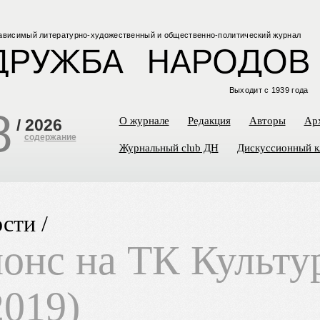
ависимый
литературно-художественный
и общественно-политический
журнал
Выходит с 1939 года
8
О журнале
Редакция
Авторы
Ар
/
2026
содержание
Журнальный club ДН
Дискуссионный к
сти /
онс на ТК Культу
2019)