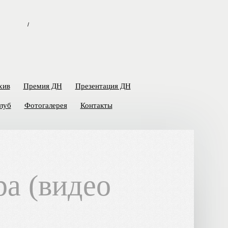
/
хив
Премия ДН
Презентация ДН
луб
Фотогалерея
Контакты
ра (видео