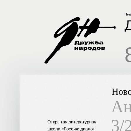
Нез
Ново
Ан
3/
Открытая литературная
школа «Россия: диалог