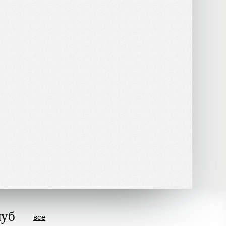
луб
все