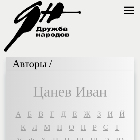
Авторы /
Цанев Иван
A
Б
В
Г
Д
Е
Ж
З
И
Й
К
Л
М
Н
О
П
Р
С
Т