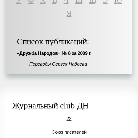
У
Ф
Х
Ц
Ч
Ш
Щ
Э
Ю
Я
Список публикаций:
«Дружба Народов»,№ 8 за 2009 г.
.
Переводы Сергея Надеева
Журнальный club ДН
22
©оюз писателей