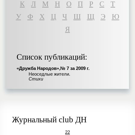
К
Л
М
Н
О
П
Р
С
Т
У
Ф
Х
Ц
Ч
Ш
Щ
Э
Ю
Я
Список публикаций:
«Дружба Народов»,№ 7 за 2009 г.
Неоседлые жители.
Стихи
Журнальный club ДН
22