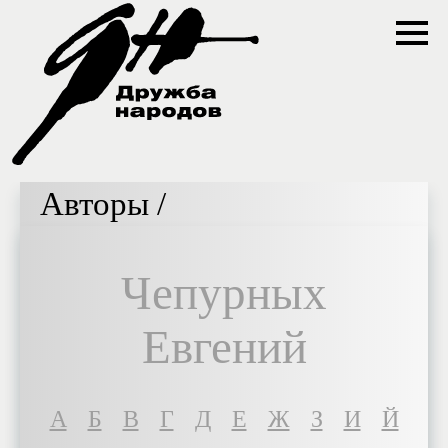
Авторы /
Чепурных
Евгений
A
Б
В
Г
Д
Е
Ж
З
И
Й