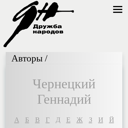
Авторы /
Чернецкий
Геннадий
A
Б
В
Г
Д
Е
Ж
З
И
Й