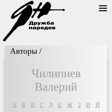
Авторы /
Чилипнев
Валерий
A
Б
В
Г
Д
Е
Ж
З
И
Й