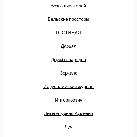
©оюз писателей
Бельские просторы
ГОСТИНАЯ
Дарьял
Дружба народов
Зеркало
Иерусалимский журнал
Интерпоэзия
Литературная Армения
Луч