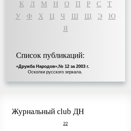
К
Л
М
Н
О
П
Р
С
Т
У
Ф
Х
Ц
Ч
Ш
Щ
Э
Ю
Я
Список публикаций:
«Дружба Народов»,№ 12 за 2003 г.
Осколки русского зеркала.
Журнальный club ДН
22