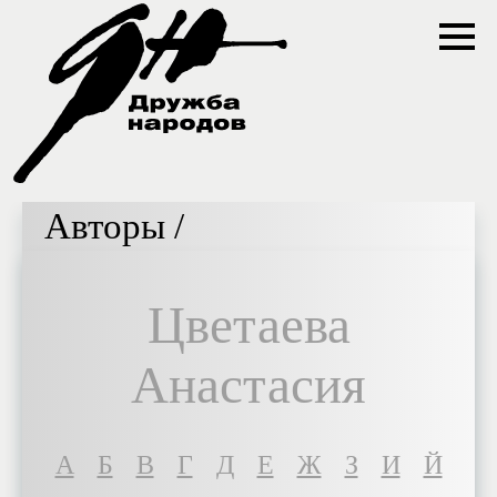
Авторы /
Цветаева
Анастасия
A
Б
В
Г
Д
Е
Ж
З
И
Й