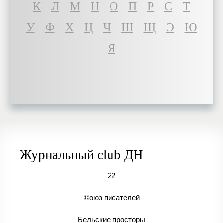
К
Л
М
Н
О
П
Р
С
Т
У
Ф
Х
Ц
Ч
Ш
Щ
Э
Ю
Я
Журнальный club ДН
22
©оюз писателей
Бельские просторы