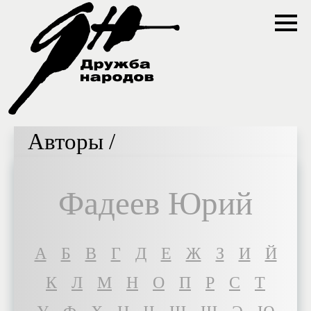
Авторы /
Фадеев Юрий
A
Б
В
Г
Д
Е
Ж
З
И
Й
К
Л
М
Н
О
П
Р
С
Т