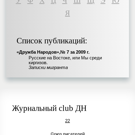
У
Ф
Х
Ц
Ч
Ш
Щ
Э
Ю
Я
Список публикаций:
«Дружба Народов»,№ 7 за 2009 г.
Русские на Востоке, или Мы среди
киргизов.
Записки мигранта
Журнальный club ДН
22
©оюз писателей