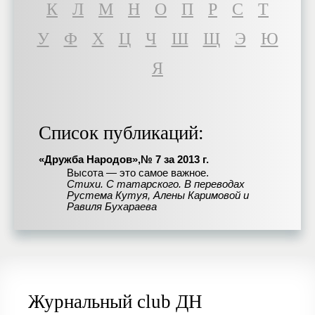
К
Л
М
Н
О
П
Р
С
Т
У
Ф
Х
Ц
Ч
Ш
Щ
Э
Ю
Я
Список публикаций:
«Дружба Народов»,№ 7 за 2013 г.
Высота — это самое важное.
Стихи. С татарского. В переводах
Рустема Кутуя, Алены Каримовой и
Равиля Бухараева
Журнальный club ДН