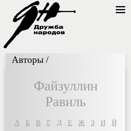
Авторы /
Файзуллин
Равиль
A
Б
В
Г
Д
Е
Ж
З
И
Й