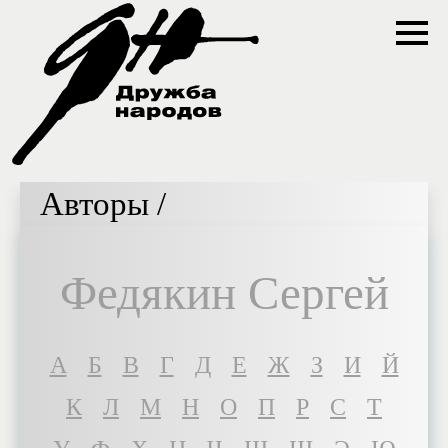
Авторы /
Федякин Сергей
A
Б
В
Г
Д
Е
Ж
З
И
Й
К
Л
М
Н
О
П
Р
С
Т