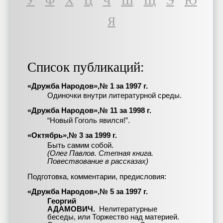
У
Ф
Х
Ц
Ч
Ш
Щ
Э
Ю
Я
Список публикаций:
«Дружба Народов»,№ 1 за 1997 г.
Одиночки внутри литературной среды.
«Дружба Народов»,№ 11 за 1998 г.
“Новый Гоголь явился!”.
«Октябрь»,№ 3 за 1999 г.
Быть самим собой.
(Олег Павлов. Степная книга.
Повествование в рассказах)
Подготовка, комментарии, предисловия:
«Дружба Народов»,№ 5 за 1997 г.
Георгий
АДАМОВИЧ.
Нелитературные
беседы, или Торжество над материей.