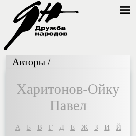
Авторы /
Харитонов-Ойку
Павел
A
Б
В
Г
Д
Е
Ж
З
И
Й