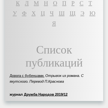
К
Л
М
Н
О
П
Р
С
Т
У
Ф
Х
Ц
Ч
Ш
Щ
Э
Ю
Я
Список
публикаций
Дорога с бубенцами.
Отрывок из романа. С
якутского. Перевод П.Краснова
журнал
Дружба Народов 2019/12