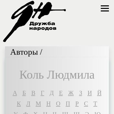
Авторы /
Коль Людмила
A
Б
В
Г
Д
Е
Ж
З
И
Й
К
Л
М
Н
О
П
Р
С
Т