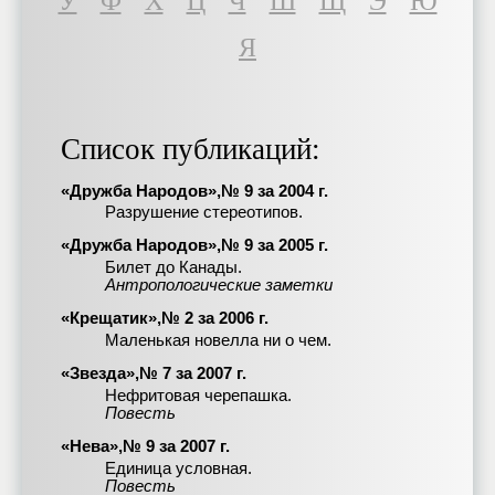
У
Ф
Х
Ц
Ч
Ш
Щ
Э
Ю
Я
Список публикаций:
«Дружба Народов»,№ 9 за 2004 г.
Разрушение стереотипов.
«Дружба Народов»,№ 9 за 2005 г.
Билет до Канады.
Антропологические заметки
«Крещатик»,№ 2 за 2006 г.
Маленькая новелла ни о чем.
«Звезда»,№ 7 за 2007 г.
Нефритовая черепашка.
Повесть
«Нева»,№ 9 за 2007 г.
Единица условная.
Повесть